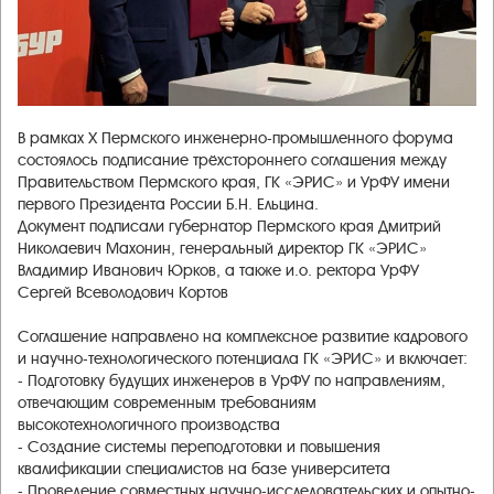
В рамках X Пермского инженерно-промышленного форума
состоялось подписание трёхстороннего соглашения между
Правительством Пермского края, ГК «ЭРИС» и УрФУ имени
первого Президента России Б.Н. Ельцина.
Документ подписали губернатор Пермского края Дмитрий
Николаевич Махонин, генеральный директор ГК «ЭРИС»
Владимир Иванович Юрков, а также и.о. ректора УрФУ
Сергей Всеволодович Кортов
Соглашение направлено на комплексное развитие кадрового
и научно-технологического потенциала ГК «ЭРИС» и включает:
- Подготовку будущих инженеров в УрФУ по направлениям,
отвечающим современным требованиям
высокотехнологичного производства
- Создание системы переподготовки и повышения
квалификации специалистов на базе университета
- Проведение совместных научно-исследовательских и опытно-