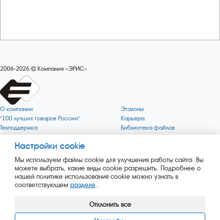
2006-2026
Компания «ЭРИС»
О компании
Эталоны
"100 лучших товаров России"
Карьера
Техподдержка
Библиотека файлов
Качество
Политика обработки персональных
данных
Настройки cookie
Поверка по редким газам
Миссия компании
Готовность СИ Онлайн
Мы используем файлы cookie для улучшения работы сайта. Вы
Цели компании
Новости
можете выбрать, какие виды cookie разрешить. Подробнее о
Зелёная 1000
Пресс-релизы
нашей политике использования cookie можно узнать в
Key BLE Generator
Каталог сервисных услуг
соответствующем
разделе
.
Конвертер
Каталог продукции
Сайт музея
Отклонить все