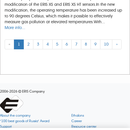
modification of the ERIS XS and ERIS XS HT sensors.In the new
modification, the operating temperature has been increased up
to 90 degrees Celsius, which makes it possible to effectively
measure gas pollution at elevated temperatures.With...
More info...
«
1
2
3
4
5
6
7
8
9
10
»
2006-2026
ERIS Company
About the company
Ethalons
"100 best goods of Russia" Award
Career
Support
Resource center