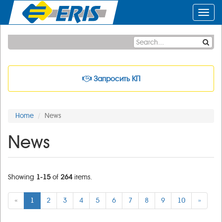
Toggl
navig
Запросить КП
Home
News
News
Showing
1-15
of
264
items.
«
1
2
3
4
5
6
7
8
9
10
»